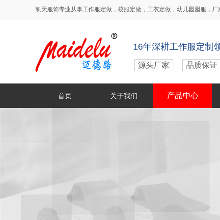
凯天服饰专业从事
工作服定做
，
校服定做
，
工衣定做
，
幼儿园园服
，
厂
16年深耕工作服定制
源头厂家
品质保证
产品中心
首页
关于我们